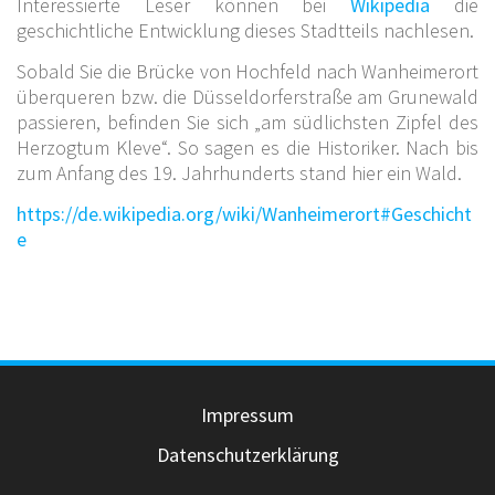
Interessierte Leser können bei
Wikipedia
die
geschichtliche Entwicklung dieses Stadtteils nachlesen.
Sobald Sie die Brücke von Hochfeld nach Wanheimerort
überqueren bzw. die Düsseldorferstraße am Grunewald
passieren, befinden Sie sich „am südlichsten Zipfel des
Herzogtum Kleve“. So sagen es die Historiker. Nach bis
zum Anfang des 19. Jahrhunderts stand hier ein Wald.
https://de.wikipedia.org/wiki/Wanheimerort#Geschicht
e
Impressum
Datenschutzerklärung