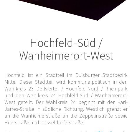
Hochfeld-Süd /
Wanheimerort-West
Hochfeld ist ein Stadtteil im Duisburger Stadtbezirk
Mitte. Dieser Stadtteil wird kommunalpolitisch in den
Wahlkreis 23 Dellviertel / Hochfeld-Nord / Rheinpark
und den Wahlkreis 24 Hochfeld-Süd / Wanheimerort-
West geteilt. Der Wahlkreis 24 beginnt mit der Karl-
Jarres-Straße in südliche Richtung. Westlich grenzt er
an die Wanheimerstraße an die Zeppelinstraße sowie
Heerstraße und Düsseldorferstraße.